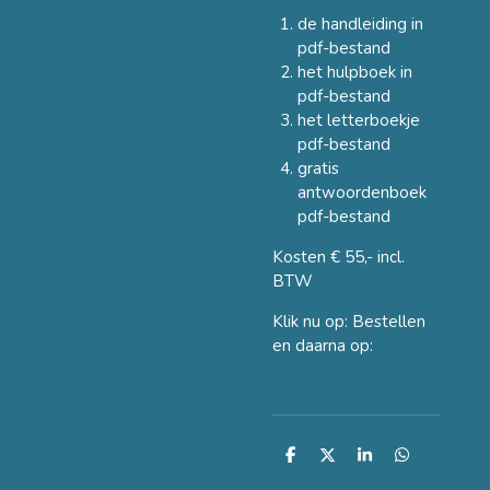
de handleiding in
pdf-bestand
het hulpboek in
pdf-bestand
het letterboekje
pdf-bestand
gratis
antwoordenboek
pdf-bestand
Kosten € 55,- incl.
BTW
Klik nu op: Bestellen
en daarna op:
D
D
S
D
e
e
h
e