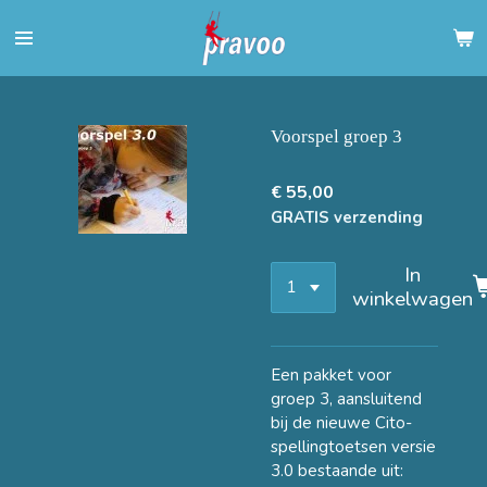
Ga
direct
naar
de
hoofdinhoud
Voorspel groep 3
€ 55,00
GRATIS verzending
In
winkelwagen
Een pakket voor
groep 3, aansluitend
bij de nieuwe Cito-
spellingtoetsen versie
3.0 bestaande uit: